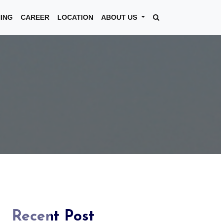
NING
CAREER
LOCATION
ABOUT US
Recent Post