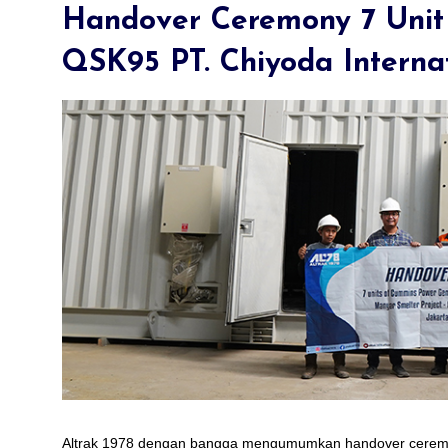
Handover Ceremony 7 Unit
QSK95 PT. Chiyoda Internat
31-December-2021
embang
Seminar Valvoline Pontianak
Altrak 1978 dengan bangga mengumumkan handover ceremon