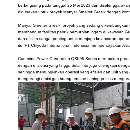
berlangsung pada tanggal 25 Mei 2023 dan diselenggaraka
digunakan untuk proyek Manyar Smelter Gresik dengan kontr
Manyar Smelter Gresik, proyek yang sedang dikembangkan ol
membangun fasilitas pabrik pemurnian logam di kawasan Gre
dan efisien sangat penting untuk menjaga kelancaran opera
itu, PT Chiyoda International Indonesia mempercayakan Altr
Cummins Power Generation QSK95 Series merupakan produk
dengan efisiensi yang tinggi, Selain itu juga dilengkapi deng
sehingga memungkinkan operasi yang efisien dan unit yang di
mengurangi emisi gas buang engine sehingga bisa menguran