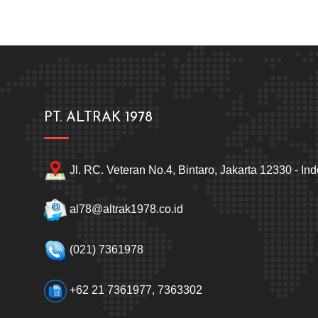
PT. ALTRAK 1978
Jl. RC. Veteran No.4, Bintaro, Jakarta 12330 - In
al78@altrak1978.co.id
(021) 7361978
+62 21 7361977, 7363302