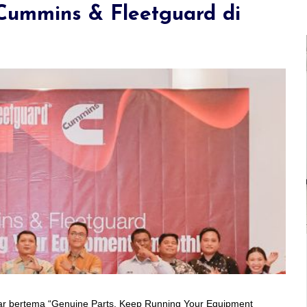
 Cummins & Fleetguard di
07-February-2023
y
Training Class January 2023
ar bertema “Genuine Parts, Keep Running Your Equipment